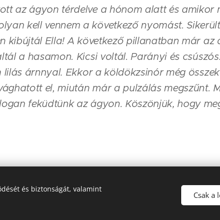
tt az ágyon térdelve a hónom alatt és amikor m
lyan kell vennem a következő nyomást. Sikerül
n kibújtál Ella! A következő pillanatban már a
altál a hasamon. Kicsi voltál. Parányi és csúszós
n lilás árnnyal. Ekkor a köldökzsinór még összek
ághatott el, miután már a pulzálás megszűnt. M
ldogan feküdtünk az ágyon. Köszönjük, hogy meg
dését és biztonságát, valamint
Csak a 
Az oldalt a
Webnode
működteti
Sütik