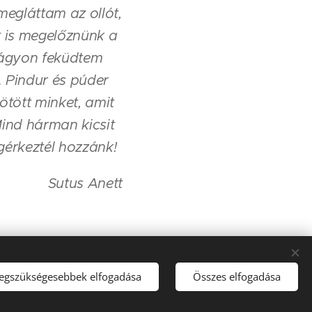
egláttam az ollót,
t is megelőznünk a
z ágyon feküdtem
. Pindur és púder
ötött minket, amit
ind hárman kicsit
érkeztél hozzánk!
Sutus Anett
legszükségesebbek elfogadása
Összes elfogadása