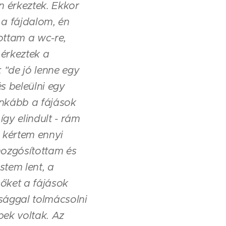
n érkeztek. Ekkor
 a fájdalom, én
ottam a wc-re,
érkeztek a
 "de jó lenne egy
és beleülni egy
inkább a fájások
így elindult - rám
m kértem ennyi
mozgósítottam és
stem lent, a
őket a fájások
sággal tolmácsolni
bek voltak. Az