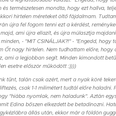
és természetesen mondta, hogy ezt hallva, telje
z akkori hirtelen méreteket öltő fájdalmam. Tudta
rán újra fel fogom tenni ezt a kérdést, reményke
ajd, ami újra ellazít, és újra múlasztja majdan
nt minden, - "MIT CSINÁLJAK?!" - "Engedd, hogy tö
em Őt nagy hirtelen. Nem tudhattam előre, hogy 
z, ami a legjobban segít. Minden kimondott betű 
n esetre először működött :))))
 tűnt, talán csak azért, mert a nyak köré teker
iftezés, csak 1-1 milimétert tudtál előre haladni.
ogy "hiába nyomlak, nem haladunk". Aztán egys
amit Edina bőszen elkezdett be betadinozni. Hat
négykézlábra állás után, ekkor már a földön gu