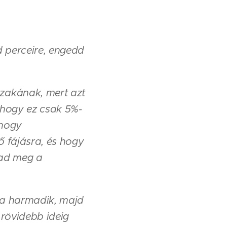
d perceire, engedd
zakának, mert azt
ahogy ez csak 5%-
 hogy
ő fájásra, és hogy
tad meg a
 a harmadik, majd
 rövidebb ideig