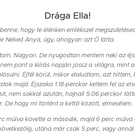
Drága Ella!
benne, hogy te élénken emlékszel megszületése
je Neked Anya, úgy, ahogyan azt Ő látta.
tam. Nagyon. De nyugodtan mentem neki az éjs
nem pont a kiírás napján jössz a világra, mint 
ósulni. Éjfél körül, mikor elaludtam, azt hittem,
ok majd. Éjszaka 1.18-perckor keltem fel az els
csit, nem sokkal azután, hajnali 5.06 perckor lát
r. De hogy mi történt a kettő között, elmesélem.
erc múlva követte a második, majd 6 perc múlva
a következőig, utána már csak 5 perc, vagy annál