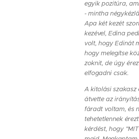
egyik pozitúra, am
- mintha négykézlá
Apa két kezét szor
kezével, Edina ped
volt, hogy Edinát 
hogy melegítse köz
zoknit, de úgy ére
elfogadni csak.
A kitolási szakas
átvette az irányít
fáradt voltam, és 
tehetetlennek ére
kérdést, hogy "MIT
majd. Megkaptam tő