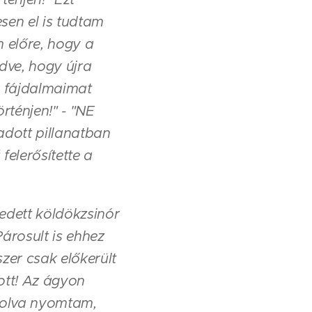
sen el is tudtam
m előre, hogy a
dve, hogy újra
i fájdalmaimat
rténjen!" - "NE
adott pillanatban
felerősítette a
edett köldökzsinór
 Párosult is ehhez
zer csak előkerült
ott! Az ágyon
ggolva nyomtam,