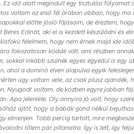
. Ez idő alatt megindult egy tisztulási folyamat is
iztos voltam az első fél órában abban, hogy m
 napokkal előtte jósló fájásaim, de éreztem, hog
Béres Edinát, aki el is kezdett készülődni és eli
 kisfokú félelmem, hogy nem érnek majd ide idő
jára fokozatosan köddé vált, ami részben annak
, sokkal inkább szülnék egyes egyedül is egy út
, ahol a dominó elven alapulva egyik feleslege
érten úgy voltam vele, az csak plusz ajándék,
n. Nyugodt voltam, de közben egyre jobban fájt
n: Apa jelenléte. Oly annyira jó volt, hogy szere
épcsőház ajtót, hogy a bábák gond nélkül bejuth
y elmenjen. Több percig tartott, mire megbes
volodni tőlem pár pillanatra. Így is lett, így fel