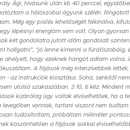
rály Ági, hívásunk után kb 40 perccel, egyidőbe
gatóztam a hálószobai ágyunk szélén. Ringatott
 Még egy pisilés lehetőségét felkínálva, kifut
egy lépésnyi energiám sem volt. Olyan gyorsan 
ak két gondolatra jutott időm gondolati szinten:
t hallgatni", "jó lenne kimenni a fürdőszobáig, 
De ahelyett, hogy ezeknek hangot adtam volna, 
ókuszáltam. A fájások még intenzívebbek lettek, 
 - az instrukciók kiosztása. Soha, senkitől ne
ésem utolsó szakaszában. 3 fő, 6 kéz. Mindent 
ások kizárólag úgy voltak elviselhetőek, ha a te
 levegőben vannak, tartani viszont nem tudtam 
tosan tudósítottam, próbáltam miliméter pontos
nek köszönhetően a fájások sokkal elviselhetőb