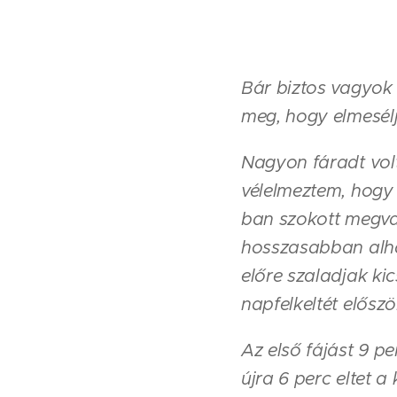
Bár biztos vagyok 
meg, hogy elmesél
Nagyon fáradt vol
vélelmeztem, hogy 
ban szokott megval
hosszasabban alhat
előre szaladjak ki
napfelkeltét előszö
Az első fájást 9 p
újra 6 perc eltet 