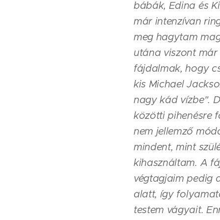
bábák, Edina és Ki
már intenzívan rin
meg hagytam magam.
utána viszont már 
fájdalmak, hogy cs
kis Michael Jackson
nagy kád vízbe". 
közötti pihenésre f
nem jellemző módon
mindent, mint szül
kihasználtam. A fáj
végtagjaim pedig a
alatt, így folyama
testem vágyait. En