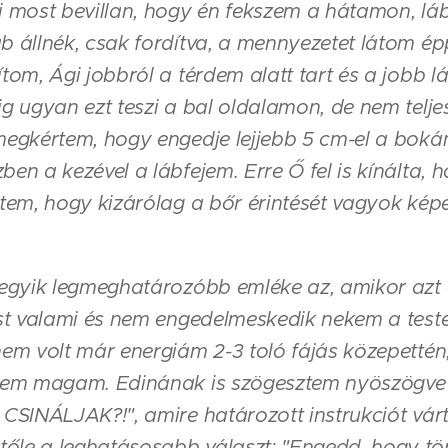
i most bevillan, hogy én fekszem a hátamon, lá
b állnék, csak fordítva, a mennyezetet látom ép
ítom, Ági jobbról a térdem alatt tart és a jobb 
ig ugyan ezt teszi a bal oldalamon, de nem telje
megkértem, hogy engedje lejjebb 5 cm-el a boká
ben a kezével a lábfejem. Erre Ő fel is kínálta, 
ztem, hogy kizárólag a bőr érintését vagyok kép
z egyik legmeghatározóbb emléke az, amikor azt
ást valami és nem engedelmeskedik nekem a test
nem volt már energiám 2-3 toló fájás közepettén
ztem magam. Edinának is szögesztem nyöszögve 
 CSINÁLJAK?!", amire határozott instrukciót vár
le a leghatásosabb választ: "Engedd, hogy tört