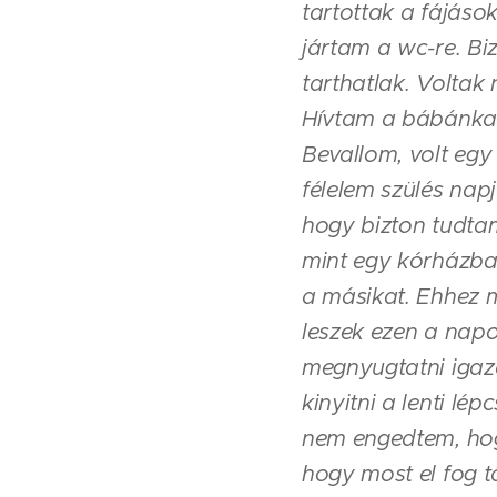
tartottak a fájások
jártam a wc-re. B
tarthatlak. Voltak
Hívtam a bábánkat 
Bevallom, volt egy
félelem szülés nap
hogy bizton tudtam
mint egy kórházban
a másikat. Ehhez m
leszek ezen a napo
megnyugtatni igazá
kinyitni a lenti l
nem engedtem, hog
hogy most el fog tá