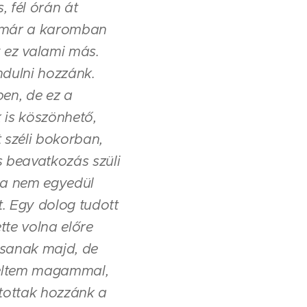
, fél órán át
a már a karomban
y ez valami más.
ndulni hozzánk.
ben, de ez a
 is köszönhető,
 széli bokorban,
s beavatkozás szüli
 ha nem egyedül
. Egy dolog tudott
tte volna előre
assanak majd, de
zéltem magammal,
jutottak hozzánk a