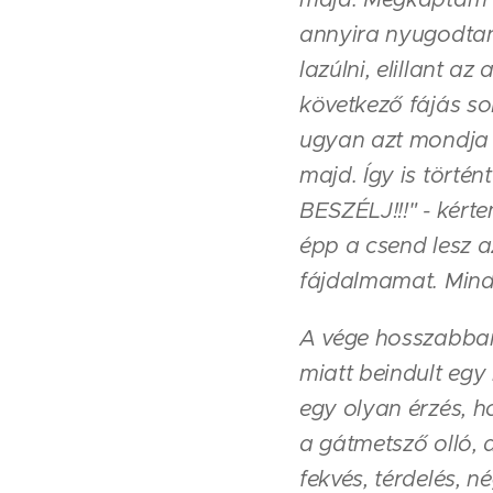
annyira nyugodtan 
lazúlni, elillant a
következő fájás so
ugyan azt mondja m
majd. Így is törté
BESZÉLJ!!!" - kért
épp a csend lesz a
fájdalmamat. Minde
A vége hosszabbank
miatt beindult egy l
egy olyan érzés, h
a gátmetsző olló, 
fekvés, térdelés, 