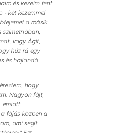
baim és kezeim fent
p - két kezemmel
lábfejemet a másik
s szimetriában,
mat, vagy Ágit,
hogy húz rá egy
es és hajlandó
 éreztem, hogy
em. Nagyon fájt,
, emiatt
a fájás közben a
tam, ami segít
énjen!" Ezt