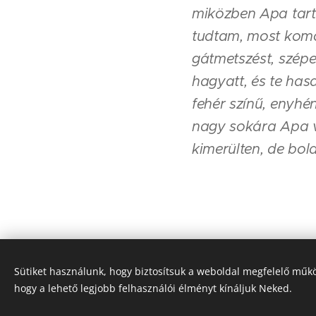
miközben Apa tarto
tudtam, most komo
gátmetszést, szépe
hagyatt, és te has
fehér színű, enyhé
nagy sokára Apa v
kimerülten, de bo
Sütiket használunk, hogy biztosítsuk a weboldal megfelelő műkö
hogy a lehető legjobb felhasználói élményt kínáljuk Neked.