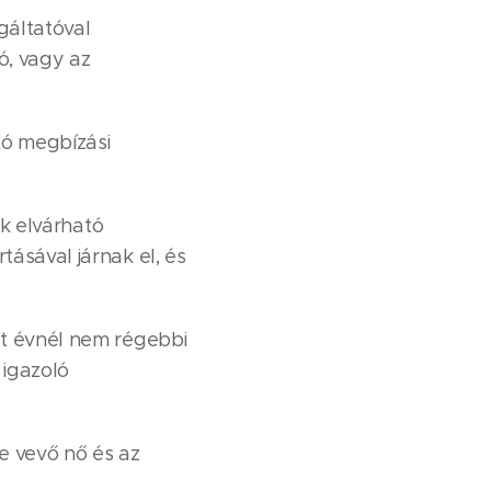
gáltatóval
, vagy az
tó megbízási
ük elvárható
tásával járnak el, és
ét évnél nem régebbi
 igazoló
be vevő nő és az