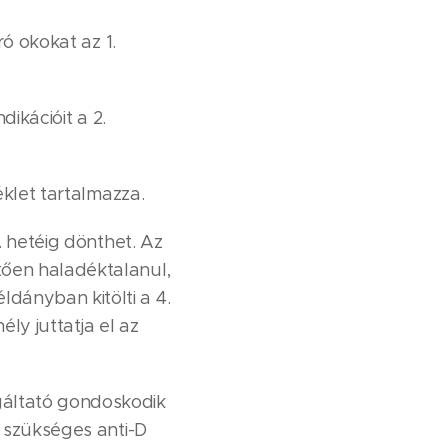
ró okokat az 1.
dikációit a 2.
éklet tartalmazza.
. hetéig dönthet. Az
tően haladéktalanul,
dányban kitölti a 4.
ély juttatja el az
gáltató gondoskodik
a szükséges anti-D