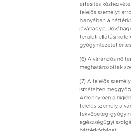
értesítés kézhezvéte
felelős személyt arró
hiányában a háttérkór
jóváhagyja. Jóváhagy
területi ellátási köt
gyógyintézetet értesí
(6) A várandós nő t
meghatározottak szer
(7) A felelős személ
ismételten meggyőződ
Amennyiben a higiéné
felelős személy a vár
fekvőbeteg-gyógyinté
egészségügyi szolgált
háttérkórházat.