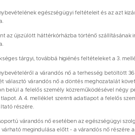
génybevételének egészségügyi feltételeit és az azt kizá
a.
int az újszülött háttérkórházba történő szállításának in
a.
kséges tárgyi, továbbá higiénés feltételeket a 3. mell
génybevételéről a várandós nő a terhesség betöltött 36
lét választó várandós nő a döntés meghozatalát köve
n belül a felelős személy közreműködésével négy pél
tlapot. A 4. melléklet szerinti adatlapot a felelős szem
tató részére.
csoportú várandós nő esetében az egészségügyi szol
és várható megindulása előtt - a várandós nő részére 