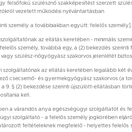
gy felsőfokú szülésznő szakképesítést szerzett szülés
ókról vezetett működési nyilvántartásban
rinti személy a továbbiakban együtt: felelős személy].
zolgáltatónak az ellátás keretében - minimális személ
 felelős személy, továbbá egy, a (2) bekezdés szerinti 
vagy szülész-nőgyógyász szakorvos jelenlétét biztosít
 szolgáltatónak az ellátás keretében legalább két é
kező csecsemő- és gyermekgyógyász szakorvos (a to
 9. § (2) bekezdése szerinti újszülött-ellátásban tört
sítania kell.
ében a várandós anya egészségügyi szolgáltatót és fe
gyi szolgáltató - a felelős személy jogkörében eljáró 
ozott feltételeknek megfelelő - helyettes felelős sz