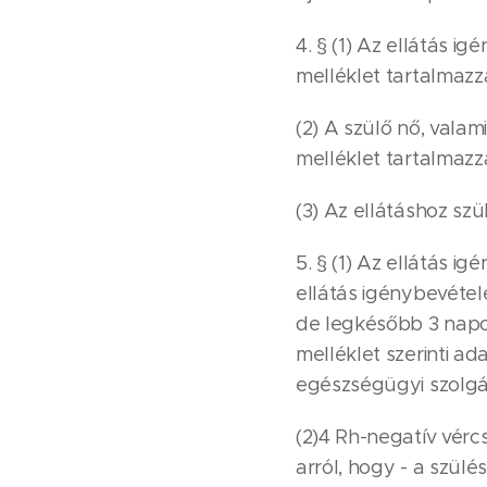
4. § (1) Az ellátás i
melléklet tartalmazz
(2) A szülő nő, valam
melléklet tartalmazz
(3) Az ellátáshoz szü
5. § (1) Az ellátás i
ellátás igénybevéte
de legkésőbb 3 napo
melléklet szerinti ada
egészségügyi szolgál
(2)4 Rh-negatív vér
arról, hogy - a szül