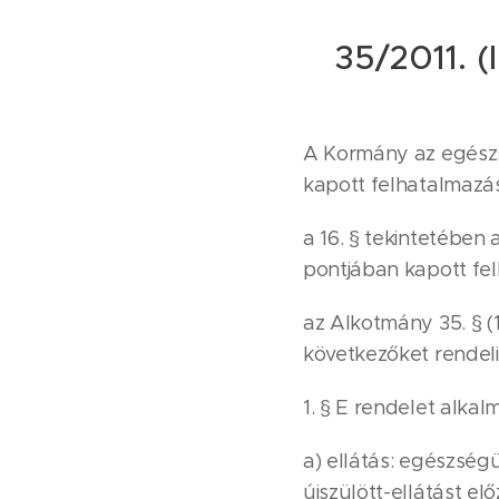
35/2011. (
A Kormány az egészsé
kapott felhatalmazás
a 16. § tekintetében 
pontjában kapott fel
az Alkotmány 35. § 
következőket rendeli 
1. § E rendelet alka
a) ellátás: egészség
újszülött-ellátást e