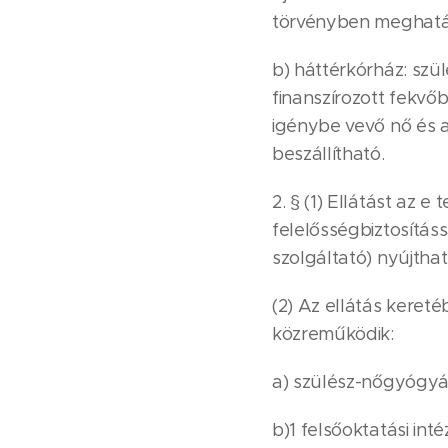
törvényben meghatáro
b) háttérkórház: szül
finanszírozott fekvő
igénybe vevő nő és az
beszállítható.
2. § (1) Ellátást az
felelősségbiztosítás
szolgáltató) nyújthat
(2) Az ellátás keret
közreműködik:
a) szülész-nőgyógyá
b)1 felsőoktatási in