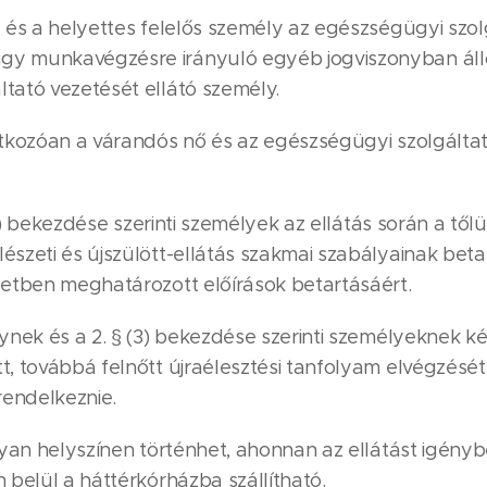
y és a helyettes felelős személy az egészségügyi szol
y munkavégzésre irányuló egyéb jogviszonyban álló
tató vezetését ellátó személy.
atkozóan a várandós nő és az egészségügyi szolgálta
 (4) bekezdése szerinti személyek az ellátás során a től
szeti és újszülött-ellátás szakmai szabályainak betar
letben meghatározott előírások betartásáért.
lynek és a 2. § (3) bekezdése szerinti személyeknek k
t, továbbá felnőtt újraélesztési tanfolyam elvégzését
rendelkeznie.
olyan helyszínen történhet, ahonnan az ellátást igény
 belül a háttérkórházba szállítható.