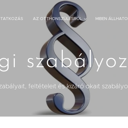
UTATKOZÁS
AZ OTTHONSZÜLÉSRŐL
MIBEN ÁLLHAT
gi szabályo
abályait, feltételeit és kizáró okait szabályo