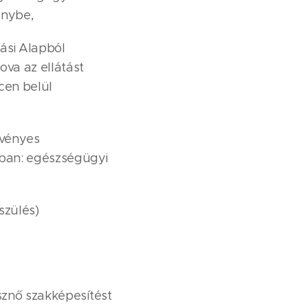
énybe,
tási Alapból
ova az ellátást
rcen belül
rvényes
kban: egészségügyi
szülés)
észnő szakképesítést