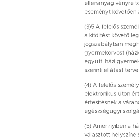
ellenanyag vényre tö
eseményt követően a 
(3)5 A felelős személ
a kitöltést követő leg
jogszabályban meghat
gyermekorvost (házio
együtt: házi gyermek
szerinti ellátást terv
(4) A felelős személ
elektronikus úton ért
értesítésnek a várand
egészségügyi szolgál
(5) Amennyiben a hát
választott helyszíne s