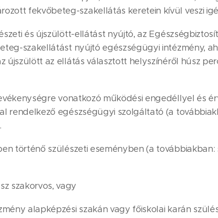
zott fekvőbeteg-szakellátás keretein kívül veszi ig
észeti és újszülött-ellátást nyújtó, az Egészségbiztosí
beteg-szakellátást nyújtó egészségügyi intézmény, ah
 újszülött az ellátás választott helyszínéről húsz pe
 e tevékenységre vonatkozó működési engedéllyel és é
sal rendelkező egészségügyi szolgáltató (a továbbia
.
ében történő szülészeti eseményben (a továbbiakban: 
sz szakorvos, vagy
tézmény alapképzési szakán vagy főiskolai karán szül