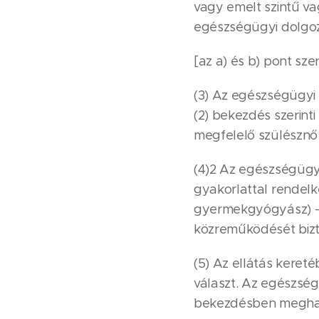
vagy emelt szintű va
egészségügyi dolgoz
[az a) és b) pont sze
(3) Az egészségügyi s
(2) bekezdés szerinti
megfelelő szülésznő 
(4)2 Az egészségügyi
gyakorlattal rendel
gyermekgyógyász) - a
közreműködését bizto
(5) Az ellátás keret
választ. Az egészségü
bekezdésben meghatár