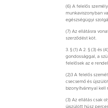
(6) A felelős személ
munkaviszonyban vag
egészségügyi szolgál
(7) Az ellátásra von
szerződést köt.
3. § (1) A 2. § (3) és
gondossággal, a szülé
felelősek az e rende
(2)3 A felelős szemé
csecsemő és újszülöt
bizonyítvánnyal kell 
(3) Az ellátás csak 
újszülött húsz percen