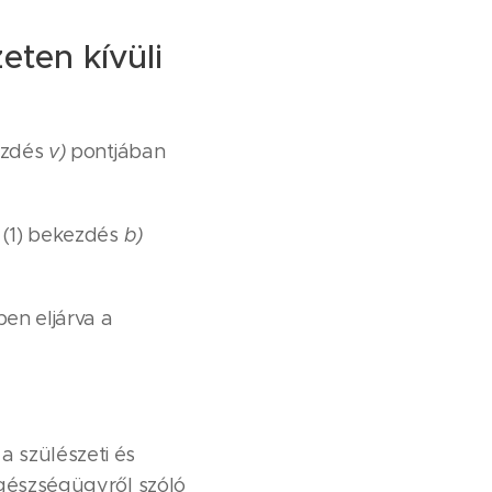
eten kívüli
kezdés
v)
pontjában
§ (1) bekezdés
b)
en eljárva a
a szülészeti és
 egészségügyről szóló