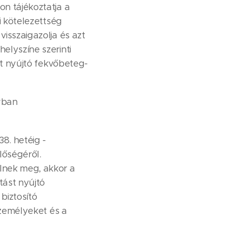
on tájékoztatja a
i kötelezettség
visszaigazolja és azt
elyszíne szerinti
ást nyújtó fekvőbeteg-
yban
8. hetéig -
lőségéről.
elnek meg, akkor a
tást nyújtó
biztosító
 személyeket és a