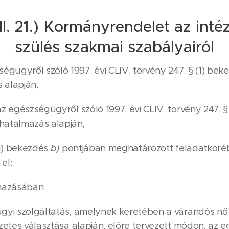
III. 21.) Kormányrendelet az intéz
szülés szakmai szabályairól
gügyről szóló 1997. évi CLIV. törvény 247. § (1) be
 alapján,
az egészségügyről szóló 1997. évi CLIV. törvény 247. 
hatalmazás alapján,
(1) bekezdés
b)
pontjában meghatározott feladatköréb
el:
lmazásában
ügyi szolgáltatás, amelynek keretében a várandós nő 
lőzetes választása alapján, előre tervezett módon, az