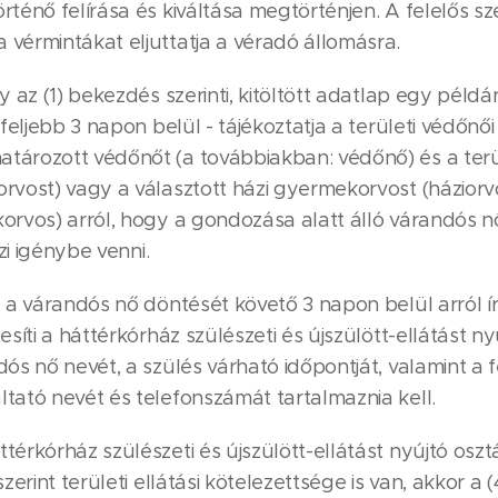
rténő felírása és kiváltása megtörténjen. A felelős sz
vérmintákat eljuttatja a véradó állomásra.
y az (1) bekezdés szerinti, kitöltött adatlap egy pél
feljebb 3 napon belül - tájékoztatja a területi védőnői 
ározott védőnőt (a továbbiakban: védőnő) és a terüle
rvost) vagy a választott házi gyermekorvost (háziorv
orvos) arról, hogy a gondozása alatt álló várandós n
ezi igénybe venni.
y a várandós nő döntését követő 3 napon belül arról 
esíti a háttérkórház szülészeti és újszülött-ellátást ny
ós nő nevét, a szülés várható időpontját, valamint a 
tató nevét és telefonszámát tartalmaznia kell.
térkórház szülészeti és újszülött-ellátást nyújtó oszt
zerint területi ellátási kötelezettsége is van, akkor a 