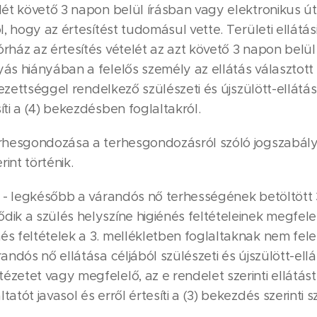
lét követő 3 napon belül írásban vagy elektronikus út
l, hogy az értesítést tudomásul vette. Területi ellátás
ház az értesítés vételét az azt követő 3 napon belül 
ás hiányában a felelős személy az ellátás választott h
elezettséggel rendelkező szülészeti és újszülött-ellát
ti a (4) bekezdésben foglaltakról.
erhesgondozása a terhesgondozásról szóló jogszabál
int történik.
y - legkésőbb a várandós nő terhességének betöltött 3
ik a szülés helyszíne higiénés feltételeinek megfele
s feltételek a 3. mellékletben foglaltaknak nem fel
andós nő ellátása céljából szülészeti és újszülött-ellá
zetet vagy megfelelő, az e rendelet szerinti ellátást 
atót javasol és erről értesíti a (3) bekezdés szerinti