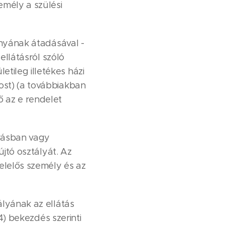
emély a szülési
dányának átadásával -
ellátásról szóló
tileg illetékes házi
ost) (a továbbiakban
ő az e rendelet
írásban vagy
újtó osztályát. Az
felelős személy és az
ályának az ellátás
(4) bekezdés szerinti