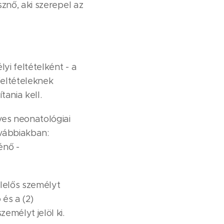
znő, aki szerepel az
yi feltételként - a
feltételeknek
ania kell.
ves neonatológiai
vábbiakban:
énő -
lelős személyt
és a (2)
emélyt jelöl ki.