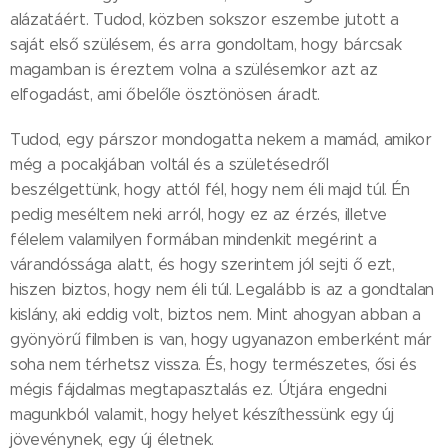
alázatáért. Tudod, közben sokszor eszembe jutott a
saját első szülésem, és arra gondoltam, hogy bárcsak
magamban is éreztem volna a szülésemkor azt az
elfogadást, ami őbelőle ösztönösen áradt.
Tudod, egy párszor mondogatta nekem a mamád, amikor
még a pocakjában voltál és a születésedről
beszélgettünk, hogy attól fél, hogy nem éli majd túl. Én
pedig meséltem neki arról, hogy ez az érzés, illetve
félelem valamilyen formában mindenkit megérint a
várandóssága alatt, és hogy szerintem jól sejti ő ezt,
hiszen biztos, hogy nem éli túl. Legalább is az a gondtalan
kislány, aki eddig volt, biztos nem. Mint ahogyan abban a
gyönyörű filmben is van, hogy ugyanazon emberként már
soha nem térhetsz vissza. És, hogy természetes, ősi és
mégis fájdalmas megtapasztalás ez. Útjára engedni
magunkból valamit, hogy helyet készíthessünk egy új
jövevénynek, egy új életnek.