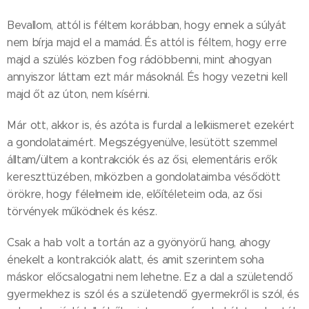
Bevallom, attól is féltem korábban, hogy ennek a súlyát
nem bírja majd el a mamád. És attól is féltem, hogy erre
majd a szülés közben fog rádöbbenni, mint ahogyan
annyiszor láttam ezt már másoknál. És hogy vezetni kell
majd őt az úton, nem kísérni.
Már ott, akkor is, és azóta is furdal a lelkiismeret ezekért
a gondolataimért. Megszégyenülve, lesütött szemmel
álltam/ültem a kontrakciók és az ősi, elementáris erők
kereszttüzében, miközben a gondolataimba vésődött
örökre, hogy félelmeim ide, előítéleteim oda, az ősi
törvények működnek és kész.
Csak a hab volt a tortán az a gyönyörű hang, ahogy
énekelt a kontrakciók alatt, és amit szerintem soha
máskor előcsalogatni nem lehetne. Ez a dal a születendő
gyermekhez is szól és a születendő gyermekről is szól, és