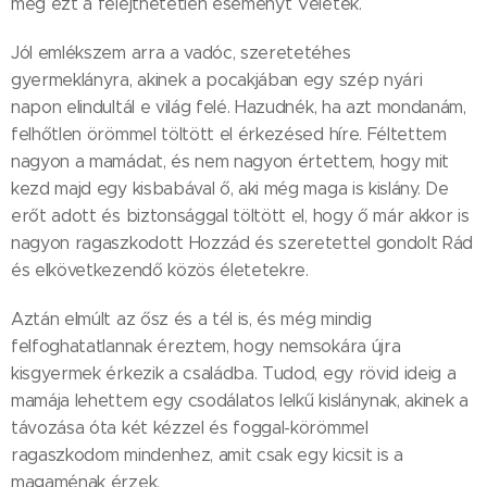
meg ezt a felejthetetlen eseményt Veletek.
Jól emlékszem arra a vadóc, szeretetéhes
gyermeklányra, akinek a pocakjában egy szép nyári
napon elindultál e világ felé. Hazudnék, ha azt mondanám,
felhőtlen örömmel töltött el érkezésed híre. Féltettem
nagyon a mamádat, és nem nagyon értettem, hogy mit
kezd majd egy kisbabával ő, aki még maga is kislány. De
erőt adott és biztonsággal töltött el, hogy ő már akkor is
nagyon ragaszkodott Hozzád és szeretettel gondolt Rád
és elkövetkezendő közös életetekre.
Aztán elmúlt az ősz és a tél is, és még mindig
felfoghatatlannak éreztem, hogy nemsokára újra
kisgyermek érkezik a családba. Tudod, egy rövid ideig a
mamája lehettem egy csodálatos lelkű kislánynak, akinek a
távozása óta két kézzel és foggal-körömmel
ragaszkodom mindenhez, amit csak egy kicsit is a
magaménak érzek.