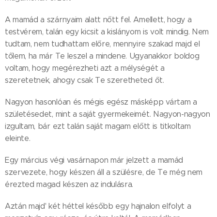
A mamád a szárnyaim alatt nőtt fel. Amellett, hogy a
testvérem, talán egy kicsit a kislányom is volt mindig. Nem
tudtam, nem tudhattam előre, mennyire szakad majd el
tőlem, ha már Te leszel a mindene. Ugyanakkor boldog
voltam, hogy megérezheti azt a mélységét a
szeretetnek, ahogy csak Te szeretheted őt.
Nagyon hasonlóan és mégis egész másképp vártam a
születésedet, mint a saját gyermekeimét. Nagyon-nagyon
izgultam, bár ezt talán saját magam előtt is titkoltam
eleinte.
Egy március végi vasárnapon már jelzett a mamád
szervezete, hogy készen áll a szülésre, de Te még nem
érezted magad készen az indulásra.
Aztán majd' két héttel később egy hajnalon elfolyt a