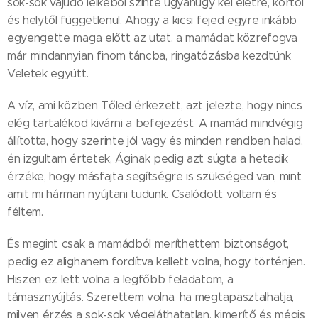
sok-sok vajúdó lelkéből szinte ugyanúgy kel életre, kortól
és helytől függetlenül. Ahogy a kicsi fejed egyre inkább
egyengette maga előtt az utat, a mamádat közrefogva
már mindannyian finom táncba, ringatózásba kezdtünk
Veletek együtt.
A víz, ami közben Tőled érkezett, azt jelezte, hogy nincs
elég tartalékod kivárni a befejezést. A mamád mindvégig
állította, hogy szerinte jól vagy és minden rendben halad,
én izgultam értetek, Áginak pedig azt súgta a hetedik
érzéke, hogy másfajta segítségre is szükséged van, mint
amit mi hárman nyújtani tudunk. Csalódott voltam és
féltem.
És megint csak a mamádból meríthettem biztonságot,
pedig ez alighanem fordítva kellett volna, hogy történjen.
Hiszen ez lett volna a legfőbb feladatom, a
támasznyújtás. Szerettem volna, ha megtapasztalhatja,
milyen érzés a sok-sok végeláthatatlan, kimerítő és mégis