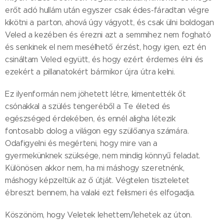
erőt adó hullám után egyszer csak édes-fáradtan végre
kikötni a parton, ahová úgy vágyott, és csak ülni boldogan
Veled a kezében és érezni azt a semmihez nem fogható
és senkinek el nem mesélhető érzést, hogy igen, ezt én
csináltam Veled együtt, és hogy ezért érdemes élni és
ezekért a pillanatokért bármikor újra útra kelni.
Ez ilyenformán nem jöhetett létre, kimentették őt
csónakkal a szülés tengeréből a Te életed és
egészséged érdekében, és ennél aligha létezik
fontosabb dolog a világon egy szülőanya számára.
Odafigyelni és megérteni, hogy mire van a
gyermekünknek szüksége, nem mindig könnyű feladat.
Különösen akkor nem, ha mi máshogy szeretnénk,
máshogy képzeltük az ő útját. Végtelen tiszteletet
ébreszt bennem, ha valaki ezt felismeri és elfogadja.
Köszönöm, hogy Veletek lehettem/lehetek az úton.