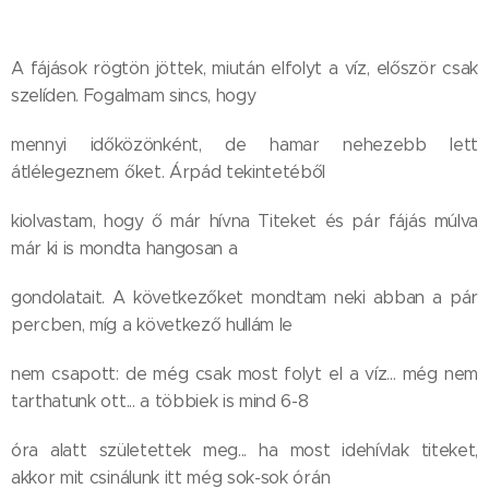
A fájások rögtön jöttek, miután elfolyt a víz, először csak
szelíden. Fogalmam sincs, hogy
mennyi időközönként, de hamar nehezebb lett
átlélegeznem őket. Árpád tekintetéből
kiolvastam, hogy ő már hívna Titeket és pár fájás múlva
már ki is mondta hangosan a
gondolatait. A következőket mondtam neki abban a pár
percben, míg a következő hullám le
nem csapott: de még csak most folyt el a víz... még nem
tarthatunk ott... a többiek is mind 6-8
óra alatt születettek meg... ha most idehívlak titeket,
akkor mit csinálunk itt még sok-sok órán