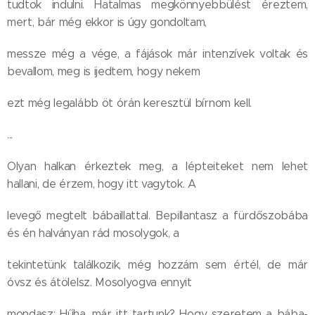
tudtok indulni. Hatalmas megkönnyebbülést éreztem,
mert, bár még ekkor is úgy gondoltam,
messze még a vége, a fájások már intenzívek voltak és
bevallom, meg is ijedtem, hogy nekem
ezt még legalább öt órán keresztül bírnom kell.
...
Olyan halkan érkeztek meg, a lépteiteket nem lehet
hallani, de érzem, hogy itt vagytok. A
levegő megtelt bábaillattal. Bepillantasz a fürdőszobába
és én halványan rád mosolygok, a
tekintetünk találkozik, még hozzám sem értél, de már
óvsz és átölelsz. Mosolyogva ennyit
mondasz: Hűha, már itt tartunk? Hogy szeretem a bába-