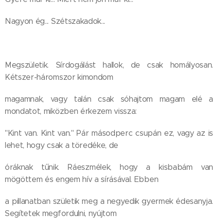
Nagyon ég... Szétszakadok...
Megszületik. Sírdogálást hallok, de csak homályosan.
Kétszer-háromszor kimondom
magamnak, vagy talán csak sóhajtom magam elé a
mondatot, miközben érkezem vissza:
"Kint van. Kint van." Pár másodperc csupán ez, vagy az is
lehet, hogy csak a töredéke, de
óráknak tűnik. Ráeszmélek, hogy a kisbabám van
mögöttem és engem hív a sírásával. Ebben
a pillanatban születik meg a negyedik gyermek édesanyja.
Segítetek megfordulni, nyújtom