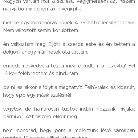
Nagyon vártam már a szülést. Végigmentem azt hiszem
nagyjából mindenen, amin végig illik
mennie egy mindenórás nőnek. A 39. hétre lecsillapodtam.
Nem változott semmi körülöttem,
én változtam meg. Eljött a szerda este és én tettem a
dolgom, ahogy már hetek óta tettem,
engedelmeskedve a testemnek: elaludtam a 'jóslókba'. Fél
12-kor felébredtem és elindultam
pisilni, és ekkor elfolyt a magzatvíz. Felhívtalak, és kiderült,
hogy épp egy másik szülésnél
vagytok, de hamarosan tudtok indulni hozzánk, hívjalak
bármikor. Azt hiszem, ekkor még
nem mondtad, hogy pont a mellettünk lévő városban