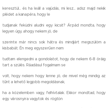
keresztül... és ha leáll a vajúdás, mi lesz... adsz majd nekik
plédet a kanapéra, hogy le
tudjanak feküdni aludni egy kicsit? Árpád mondta, hogy
legyen úgy, ahogy nekem jó, de
szerinte már nincs sok hátra és mindjárt megszülöm a
kisbabát. Én meg egyszerűen nem
tudtam elengedni a gondolatot, hogy de nekem 6-8 óráig
tart a szülés. Ráadásul fogalmam se
volt, hogy nekem hogy lenne jó, de mivel még mindig az
tűnt a lehető legjobb megoldásnak,
ha a közelemben vagy, felhívtalak. Ekkor mondtad, hogy
egy városnyira vagytok és rögtön