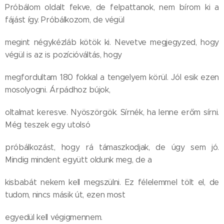
Próbálom oldalt fekve, de felpattanok, nem bírom ki a
fájást így. Próbálkozom, de végül
megint négykézláb kötök ki. Nevetve megjegyzed, hogy
végül is az is pozícióváltás, hogy
megfordultam 180 fokkal a tengelyem körül. Jól esik ezen
mosolyogni. Árpádhoz bújok,
oltalmat keresve. Nyöszörgök. Sírnék, ha lenne erőm sírni.
Még teszek egy utolsó
próbálkozást, hogy rá támaszkodjak, de úgy sem jó.
Mindig mindent együtt oldunk meg, de a
kisbabát nekem kell megszülni. Ez félelemmel tölt el, de
tudom, nincs másik út, ezen most
egyedül kell végigmennem.