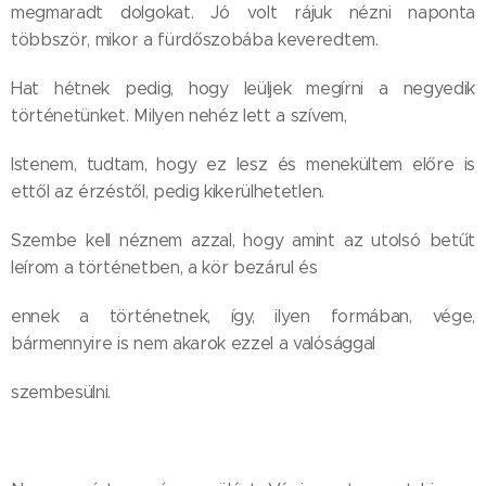
megmaradt dolgokat. Jó volt rájuk nézni naponta
többször, mikor a fürdőszobába keveredtem.
Hat hétnek pedig, hogy leüljek megírni a negyedik
történetünket. Milyen nehéz lett a szívem,
Istenem, tudtam, hogy ez lesz és menekültem előre is
ettől az érzéstől, pedig kikerülhetetlen.
Szembe kell néznem azzal, hogy amint az utolsó betűt
leírom a történetben, a kör bezárul és
ennek a történetnek, így, ilyen formában, vége,
bármennyire is nem akarok ezzel a valósággal
szembesülni.