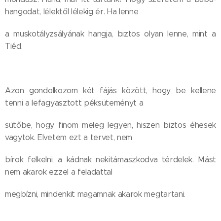
hangodat, lélektől lélekig ér. Ha lenne
a muskotályzsályának hangja, biztos olyan lenne, mint a
Tiéd.
Azon gondolkozom két fájás között, hogy be kellene
tenni a lefagyasztott péksüteményt a
sütőbe, hogy finom meleg legyen, hiszen biztos éhesek
vagytok. Elvetem ezt a tervet, nem
bírok felkelni, a kádnak nekitámaszkodva térdelek. Mást
nem akarok ezzel a feladattal
megbízni, mindenkit magamnak akarok megtartani.