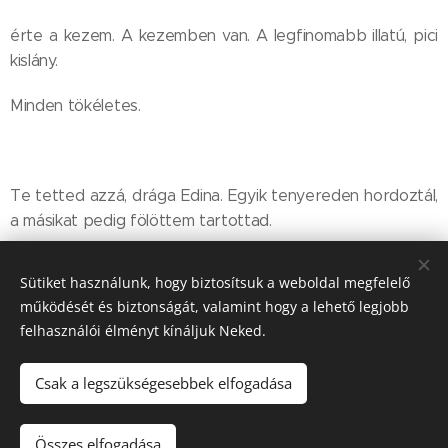
érte a kezem. A kezemben van. A legfinomabb illatú, pici
kislány.
Minden tökéletes.
Te tetted azzá, drága Edina. Egyik tenyereden hordoztál,
a másikat pedig fölöttem tartottad.
Isten áldjon ezért. Mindenért.
Sütiket használunk, hogy biztosítsuk a weboldal megfelelő
működését és biztonságát, valamint hogy a lehető legjobb
felhasználói élményt kínáljuk Neked.
Budaházi Bogi
Csak a legszükségesebbek elfogadása
Összes elfogadása