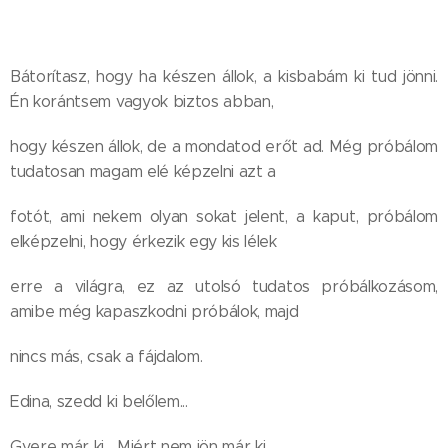
Bátorítasz, hogy ha készen állok, a kisbabám ki tud jönni.
Én korántsem vagyok biztos abban,
hogy készen állok, de a mondatod erőt ad. Még próbálom
tudatosan magam elé képzelni azt a
fotót, ami nekem olyan sokat jelent, a kaput, próbálom
elképzelni, hogy érkezik egy kis lélek
erre a világra, ez az utolsó tudatos próbálkozásom,
amibe még kapaszkodni próbálok, majd
nincs más, csak a fájdalom.
Edina, szedd ki belőlem...
Gyere már ki... Miért nem jön már ki...