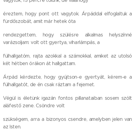
vagytok, 15 percre tőlünk, de valahogy
éreztem, hogy pont ott vagytok. Árpáddal elfoglaltuk a
fürdőszobát, amit már hetek óta
rendezgettem, hogy szülésre alkalmas helyszínné
varázsoljam: volt ott gyertya, viharlámpás, a
fülhallgatóm, rajta azokkal a számokkal, amiket az utolsó
két hétben órákon át hallgattam.
Árpád kérdezte, hogy gyújtson-e gyertyát, kérem-e a
fülhallgatót, de én csak ráztam a fejemet.
Végül is életünk igazán fontos pillanataiban sosem szólt
aláfestő zene. Csöndre volt
szükségem, arra a bizonyos csendre, amelyben jelen van
az Isten.