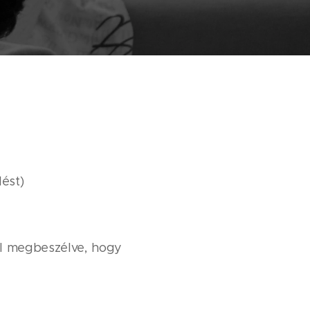
lést)
al megbeszélve, hogy