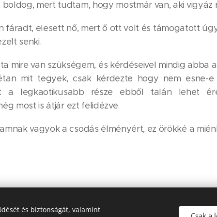
 boldog, mert tudtam, hogy mostmár van, aki vigyáz 
fáradt, elesett nő, mert ő ott volt és támogatott úgy 
elt senki.
dta mire van szükségem, és kérdéseivel mindig abba a
an mit tegyek, csak kérdezte hogy nem esne-e 
t a legkaotikusabb része ebből talán lehet ér
ég most is átjár ezt felidézve.
fiamnak vagyok a csodás élményért, ez örökké a mié
jola Ste
dését és biztonságát, valamint
Csak a 