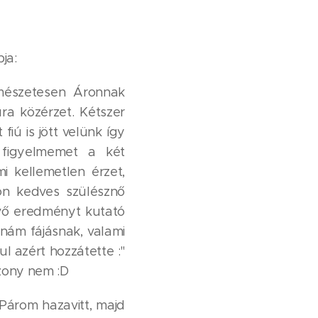
ja:
ermészetesen Áronnak
ura közérzet. Kétszer
iú is jött velünk így
 figyelmemet a két
i kellemetlen érzet,
n kedves szülésznő
övő eredményt kutató
nám fájásnak, valami
l azért hozzátette :"
zony nem :D
 Párom hazavitt, majd