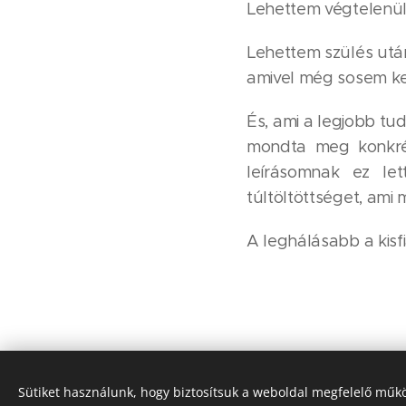
Lehettem végtelenül
Lehettem szülés után 
amivel még sosem kez
És, ami a legjobb tu
mondta meg konkrét
leírásomnak ez let
túltöltöttséget, ami m
A leghálásabb a kis
Ta
Sütiket használunk, hogy biztosítsuk a weboldal megfelelő műkö