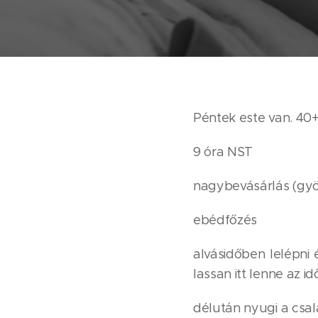
Péntek este van. 40
9 óra NST
nagybevásárlás (gyöm
ebédfőzés
alvásidőben lelépni
lassan itt lenne az id
délután nyugi a csa