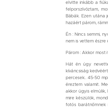
elvitte inkább a fi
felporszívóztam, m
Bábák. Ezen utána jó
hazáért párom, rámn
Én : Nincs semmi, ny
nem is vettem észre 
Párom : Akkor most i
Hát én úgy nevettem
kíváncsiság kedvéér
percesek.. 45-50 mpi
éreztem valamit. M
akkor úgyis elmúlik,
mire készülök, mondt
fotós barátnőmnek i