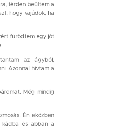
mra, térden beültem a
zt, hogy vajúdok, ha
zért fürödtem egy jót
)
ttantam az ágyból,
ni. Azonnal hívtam a
páromat. Még mindig
ézmosás. Én eközben
 kádba és abban a