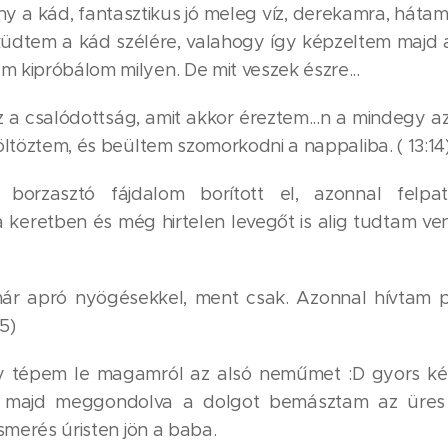
ány a kád, fantasztikus jó meleg víz, derekamra, háta
küdtem a kád szélére, valahogy így képzeltem majd a
m kipróbálom milyen. De mit veszek észre...
 Az a csalódottság, amit akkor éreztem...n a mindegy a
aöltöztem, és beültem szomorkodni a nappaliba. ( 13:14
borzasztó fájdalom borított el, azonnal felpa
eretben és még hirtelen levegőt is alig tudtam ven
már apró nyögésekkel, ment csak. Azonnal hívtam 
35)
gy tépem le magamról az alsó neműmet :D gyors k
 majd meggondolva a dolgot bemásztam az üres
lismerés úristen jön a baba.