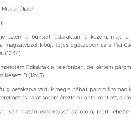
 Mit csináljak?
n!
egéreztem a buksiját, odaraktam a kezem, majd a 
 magzatvízzel kibújt teljes egészében ez a Pici C
. (13:44)
mondtam Edinának a telefonban, de kértem párom, 
 kiesett :D (13:45)
 fülig betakarva vártuk meg a bábát, párom finoman 
erelmet és hálát sosem éreztem iránta, mint ott, akko
el vált igazán eufórikussá az öröm, mert lehet