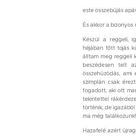
este összebújás apá
És akkor a bizonyos
Készül a reggeli, i
héjában főtt tojás k
álltam meg reggeli k
beszédesen telt a
összehúzódás, ami e
szimplán csak ére
fogadott, aki ott m
tekintettel rákérde
történik, de igazábó
ma még találkozunk
Hazafelé azért újrag