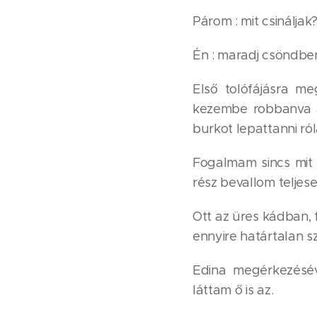
Párom : mit csináljak?
Én : maradj csöndbe
Első tolófájásra m
kezembe robbanva a
burkot lepattanni róla
Fogalmam sincs mit 
rész bevallom teljesen
Ott az üres kádban,
ennyire határtalan sz
Edina megérkezésév
láttam ő is az.