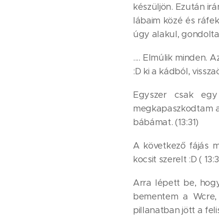
készüljön. Ezután ir
lábaim közé és ráfe
úgy alakul, gondolta
.... Elmúlik minden.
:D ki a kádból, vissz
Egyszer csak egy 
megkapaszkodtam a k
bábámat. (13:31)
A következő fájás 
kocsit szerelt :D ( 13:
Arra lépett be, ho
bementem a Wcre,
pillanatban jött a fe