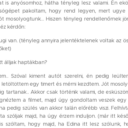
úkat is anyósomhoz, hátha tényleg lesz valami. Én e
osógépet pakoltam, hogy rend legyen, mert ugye 
t mosolyogtunk... Hiszen tényleg rendellenőrnek jö
éz kérdőn:
ugi van. (tényleg annyira jelentéktelenek voltak az
őket)
tt álljak haptákban?
.. Szóval kiment autót szerelni, én pedig leülte
t letöltöttem egy timert és mérni kezdtem. Jót mos
g tartanak.. Akkor csak történik valami, de esküsz
egnéztem a filmet, majd úgy gondoltam veszek egy 
 ha pedig szülés van akkor talán előrébb viszi. Felh
a szóljak majd, ha úgy érzem induljon. (már itt késő l
s szóltam, hogy majd, ha Edina itt lesz szólunk, h