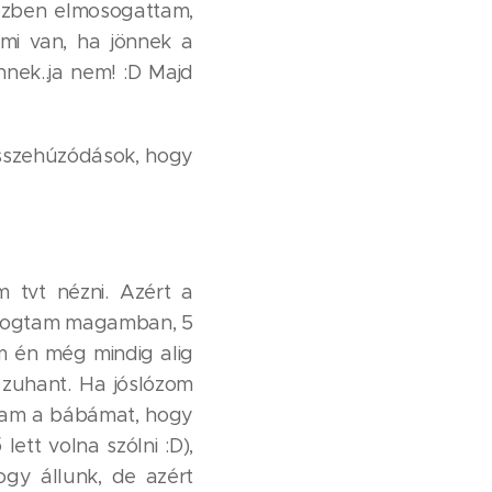
közben elmosogattam,
mi van, ha jönnek a
nnek..ja nem! :D Majd
 összehúzódások, hogy
m tvt nézni. Azért a
olyogtam magamban, 5
öm én még mindig alig
zuhant. Ha jóslózom
ívtam a bábámat, hogy
ett volna szólni :D),
ogy állunk, de azért