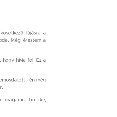
következő fájásra a
soda. Még éreztem a
hogy hívja fel. Ez a
lemosdatott - én még
r.
tem magamra büszke,