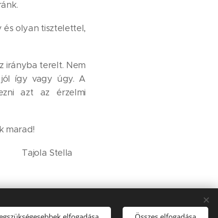
ránk.
és olyan tisztelettel,
z irányba terelt. Nem
jól így vagy úgy. A
ezni azt az érzelmi
nk marad!
lla
legszükségesebbek elfogadása
Összes elfogadása