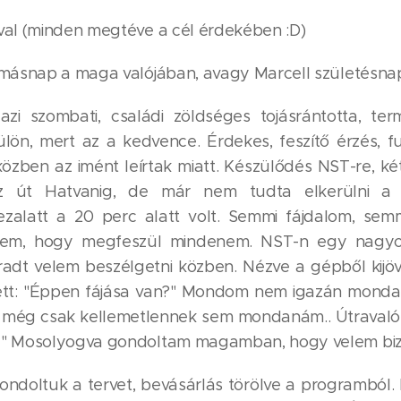
val (minden megtéve a cél érdekében :D)
 másnap a maga valójában, avagy Marcell születésnap
gazi szombati, családi zöldséges tojásrántotta, t
ülön, mert az a kedvence. Érdekes, feszítő érzés, f
özben az imént leírtak miatt. Készülődés NST-re, két f
z út Hatvanig, de már nem tudta elkerülni a
zalatt a 20 perc alatt volt. Semmi fájdalom, semm
ztem, hogy megfeszül mindenem. NST-n egy nagyo
aradt velem beszélgetni közben. Nézve a gépből kij
zett: "Éppen fájása van?" Mondom nem igazán monda
l még csak kellemetlennek sem mondanám.. Útravalóu
!" Mosolyogva gondoltam magamban, hogy velem bi
ondoltuk a tervet, bevásárlás törölve a programból.