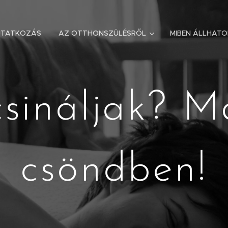
UTATKOZÁS
AZ OTTHONSZÜLÉSRŐL
MIBEN ÁLLHAT
csináljak? M
csöndben!