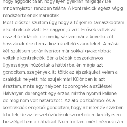
hogy aggódik talán, hogy ilyen gyakran hallgatja? De
mindannyiszor rendben találta. A kontrakciók egész végig
rendszertelenek maradtak.
Most először szültem úgy, hogy a férjemre támaszkodtam
a kontrakciók alatt. Ez nagyon jó volt. Erősek voltak az
összehúzódások, de mindig vártam már a következőt,
hosszúnak éreztem a köztük eltelő szüneteket. A másik
két szülésem során ilyenkor már sokkal gyakoribbak
voltak a kontrakciók. Bár a bábák boszorkányos
ügyességgel húzódtak a háttérbe, én mégis azt
gondoltam, szegények, itt töltik az éjszakájukat velem a
családjuk helyett, hát szüljek már! Különben is azt
éreztem, minta egy helyben toporognék a szüléssel.
Halványan derengett egy érzés, mintha nyomni kellene,
de még nem volt határozott. Az álló pozíciómból és a
kontrakciók erejéből gondoltam, hogy az intenzív szakban
lehetek, de az összehúzódások szüneteiben kedélyesen
beszélgettem a bábákkal. Nem tudtam, miért néznek rám