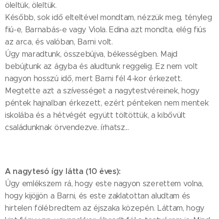
öleltük, öleltük.
Később, sok idő elteltével mondtam, nézzük meg, tényleg
fiú-e, Barnabás-e vagy Viola. Edina azt mondta, elég fiús
az arca, és valóban, Barni volt.
Úgy maradtunk, összebújva, békességben. Majd
bebújtunk az ágyba és aludtunk reggelig. Ez nem volt
nagyon hosszú idő, mert Barni fél 4-kor érkezett.
Megtette azt a szívességet a nagytestvéreinek, hogy
péntek hajnalban érkezett, ezért pénteken nem mentek
iskolába és a hétvégét együtt töltöttük, a kibővült
családunknak örvendezve. írhatsz...
A nagytesó így látta (10 éves):
Úgy emlékszem rá, hogy este nagyon szerettem volna,
hogy kijöjjön a Barni, és este zaklatottan aludtam és
hirtelen fölébredtem az éjszaka közepén. Láttam, hogy