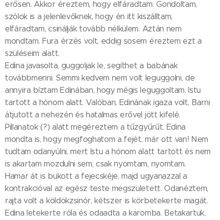
erősen. Akkor éreztem, hogy elfáradtam. Gondoltam,
szólok is a jelenlevőknek, hogy én itt kiszálltam,
elfáradtam, csinálják tovább nélkülem. Aztán nem
mondtam. Fura érzés volt, eddig sosem éreztem ezt a
szüléseim alatt.
Edina javasolta, guggoljak le, segíthet a babának
továbbmenni. Semmi kedvem nem volt leguggolni, de
annyira bíztam Edinában, hogy mégis leguggoltam. Istu
tartott a hónom alatt. Valóban, Edinának igaza volt, Barni
átjutott a nehezén és hatalmas erővel jött kifelé.
Pillanatok (?) alatt megéreztem a tűzgyűrűt. Edina
mondta is, hogy megfoghatom a fejét, már ott van! Nem
tudtam odanyúlni, mert Istu a hónom alatt tartott és nem
is akartam mozdulni sem, csak nyomtam, nyomtam.
Hamar át is bukott a fejecskéje, majd ugyanazzal a
kontrakcióval az egész teste megszületett. Odanéztem,
rajta volt a köldökzsinór, kétszer is körbetekerte magát.
Edina letekerte róla és odaadta a karomba. Betakartuk,