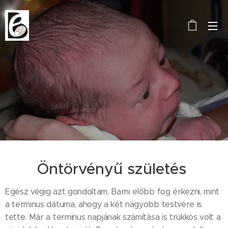
Öntörvényű születés
Egész végig azt gondoltam, Barni előbb fog érkezni, mint
a terminus dátuma, ahogy a két nagyobb testvére is
tette. Már a terminus napjának számítása is trükkös volt a