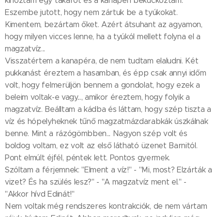
kihoztam egy takarót és a kanapén bekuckóztam.
Eszembe jutott, hogy nem zártuk be a tyúkokat.
Kimentem, bezártam őket. Azért átsuhant az agyamon,
hogy milyen vicces lenne, ha a tyúkól mellett folyna el a
magzatvíz...
Visszatértem a kanapéra, de nem tudtam elaludni. Két
pukkanást éreztem a hasamban, és épp csak annyi időm
volt, hogy felmerüljön bennem a gondolat, hogy ezek a
beleim voltak-e vagy..., amikor éreztem, hogy folyik a
magzatvíz. Beálltam a kádba és láttam, hogy szép tiszta a
víz és hópelyheknek tűnő magzatmázdarabkák úszkálnak
benne. Mint a rázógömbben... Nagyon szép volt és
boldog voltam, ez volt az első látható üzenet Barnitól.
Pont elmúlt éjfél, péntek lett. Pontos gyermek.
Szóltam a férjemnek: "Elment a víz!" - "Mi, most? Elzárták a
vizet? És ha szülés lesz?" - "A magzatvíz ment el." -
"Akkor hívd Edinát!"
Nem voltak még rendszeres kontrakciók, de nem vártam