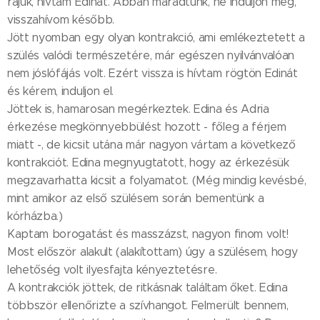
rájuk, hívtam Edinát. Abban maradtunk, ne induljon még,
visszahívom később.
Jött nyomban egy olyan kontrakció, ami emlékeztetett a
szülés valódi természetére, már egészen nyilvánvalóan
nem jóslófájás volt. Ezért vissza is hívtam rögtön Edinát
és kérem, induljon el.
Jöttek is, hamarosan megérkeztek. Edina és Adria
érkezése megkönnyebbülést hozott - főleg a férjem
miatt -, de kicsit utána már nagyon vártam a következő
kontrakciót. Edina megnyugtatott, hogy az érkezésük
megzavarhatta kicsit a folyamatot. (Még mindig kevésbé,
mint amikor az első szülésem során bementünk a
kórházba.)
Kaptam borogatást és masszázst, nagyon finom volt!
Most először alakult (alakítottam) úgy a szülésem, hogy
lehetőség volt ilyesfajta kényeztetésre.
A kontrakciók jöttek, de ritkásnak találtam őket. Edina
többször ellenőrizte a szívhangot. Felmerült bennem,