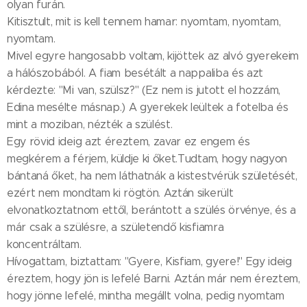
olyan furán.
Kitisztult, mit is kell tennem hamar: nyomtam, nyomtam,
nyomtam.
Mivel egyre hangosabb voltam, kijöttek az alvó gyerekeim
a hálószobából. A fiam besétált a nappaliba és azt
kérdezte: "Mi van, szülsz?" (Ez nem is jutott el hozzám,
Edina mesélte másnap.) A gyerekek leültek a fotelba és
mint a moziban, nézték a szülést.
Egy rövid ideig azt éreztem, zavar ez engem és
megkérem a férjem, küldje ki őket.Tudtam, hogy nagyon
bántaná őket, ha nem láthatnák a kistestvérük születését,
ezért nem mondtam ki rögtön. Aztán sikerült
elvonatkoztatnom ettől, berántott a szülés örvénye, és a
már csak a szülésre, a születendő kisfiamra
koncentráltam.
Hívogattam, biztattam: "Gyere, Kisfiam, gyere!" Egy ideig
éreztem, hogy jön is lefelé Barni. Aztán már nem éreztem,
hogy jönne lefelé, mintha megállt volna, pedig nyomtam