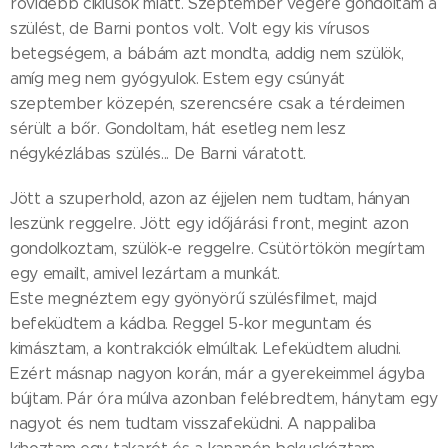
rövidebb ciklusok miatt. Szeptember végére gondoltam a
szülést, de Barni pontos volt. Volt egy kis vírusos
betegségem, a bábám azt mondta, addig nem szülök,
amíg meg nem gyógyulok. Estem egy csúnyát
szeptember közepén, szerencsére csak a térdeimen
sérült a bőr. Gondoltam, hát esetleg nem lesz
négykézlábas szülés... De Barni váratott.
Jött a szuperhold, azon az éjjelen nem tudtam, hányan
leszünk reggelre. Jött egy időjárási front, megint azon
gondolkoztam, szülök-e reggelre. Csütörtökön megírtam
egy emailt, amivel lezártam a munkát.
Este megnéztem egy gyönyörű szülésfilmet, majd
befeküdtem a kádba. Reggel 5-kor meguntam és
kimásztam, a kontrakciók elmúltak. Lefeküdtem aludni.
Ezért másnap nagyon korán, már a gyerekeimmel ágyba
bújtam. Pár óra múlva azonban felébredtem, hánytam egy
nagyot és nem tudtam visszafeküdni. A nappaliba