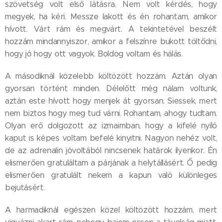
szövetség volt első látásra. Nem volt kérdés, hogy
megyek, ha kéri. Messze lakott és én rohantam, amikor
hívott. Várt rám és megvárt. A tekintetével beszélt
hozzám mindannyiszor, amikor a felszínre bukott töltődni,
hogy jó hogy ott vagyok. Boldog voltam és hálás.
A másodiknál közelebb költözött hozzám. Aztán olyan
gyorsan történt minden. Délelőtt még nálam voltunk,
aztán este hívott hogy menjek át gyorsan. Siessek, mert
nem biztos hogy meg tud várni. Rohantam, ahogy tudtam.
Olyan erő dolgozott az izmaimban, hogy a kifelé nyíló
kaput is képes voltam befelé kinyitni. Nagyon nehéz volt,
de az adrenalin jóvoltából nincsenek határok ilyenkor. Én
elismerően gratuláltam a párjának a helytállásért. Ő pedig
elismerően gratulált nekem a kapun való különleges
bejutásért.
A harmadiknál egészen közel költözött hozzám, mert