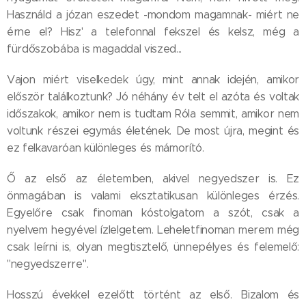
Használd a józan eszedet -mondom magamnak- miért ne
érne el? Hisz' a telefonnal fekszel és kelsz, még a
fürdőszobába is magaddal viszed...
Vajon miért viselkedek úgy, mint annak idején, amikor
először találkoztunk? Jó néhány év telt el azóta és voltak
időszakok, amikor nem is tudtam Róla semmit, amikor nem
voltunk részei egymás életének. De most újra, megint és
ez felkavaróan különleges és mámorító.
Ő az első az életemben, akivel negyedszer is. Ez
önmagában is valami eksztatikusan különleges érzés.
Egyelőre csak finoman kóstolgatom a szót, csak a
nyelvem hegyével ízlelgetem. Leheletfinoman merem még
csak leírni is, olyan megtisztelő, ünnepélyes és felemelő:
"negyedszerre".
Hosszú évekkel ezelőtt történt az első. Bizalom és