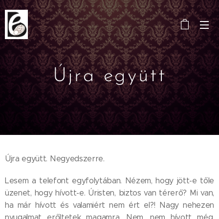
Újra együtt
Újra együtt. Negyedszerre.
Lesem a telefont egyfolytában. Nézem, hogy jött-e tőle
üzenet, hogy hívott-e. Úristen, biztos van térerő? Mi van,
ha már hívott és valamiért nem ért el?! Nagy nehezen
nyugalmat erőltetek magamra. Nem, nem hívott még.