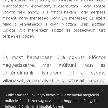
vigyázni akart rám, nehogy bajom essen a távolság miatt.
Meghatódtam, elolvadtam, túlcsordultam. Hogy fontos
vagyok Neki, ahogy Ő is fontos nekem. Hogy megtesz
mindent, hogy mehessek. Hogy ÉN mehessek. És ezért
felad a kényelméből is akár. Miattam. Csak miattam.
Csodás volt megérkezni Hozzá és összeolvadni újra
térben és időben.
És most hamarosan újra együtt. Először
negyedszerre. Már múltunk van és
történelmünk. Ismerem jól a szeme
villanását, a mosolyát, a gesztusait. Tegnap
eljött hozzám és azóta csak körülötte
Sütiket használunk, hogy biztosítsuk a weboldal megfelelő
forognak a gondolataim.
működését és biztonságát, valamint hogy a lehető legjobb
Lesem a telefont egyfolytában. Nézem,
felhasználói élményt kínáljuk Neked.